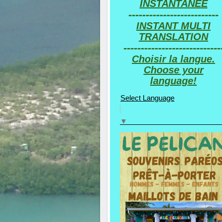
INSTANTANEE
--------------------------
INSTANT MULTI
TRANSLATION
----------------------------
Choisir la langue.
Choose your
language!
Select Language
▼