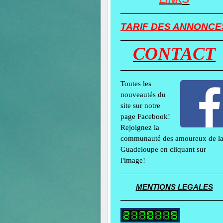
TARIF DES ANNONCE
CONTACT
Toutes les
nouveautés du
site sur notre
page Facebook!
Rejoignez la
communauté des amoureux de l
Guadeloupe en cliquant sur
l'image!
MENTIONS LEGALES