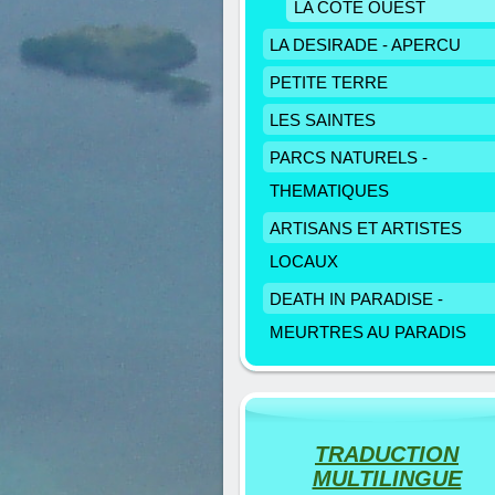
LA COTE OUEST
LA DESIRADE - APERCU
PETITE TERRE
LES SAINTES
PARCS NATURELS -
THEMATIQUES
ARTISANS ET ARTISTES
LOCAUX
DEATH IN PARADISE -
MEURTRES AU PARADIS
TRADUCTION
MULTILINGUE