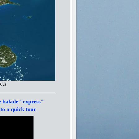
AIL)
 balade "express"
 a quick tour