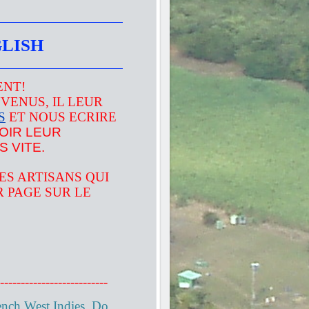
LISH
ENT!
VENUS, IL LEUR
S
ET NOUS ECRIRE
OIR LEUR
 VITE.
S ARTISANS QUI
R PAGE SUR LE
--------------------------
 West Indies. Do