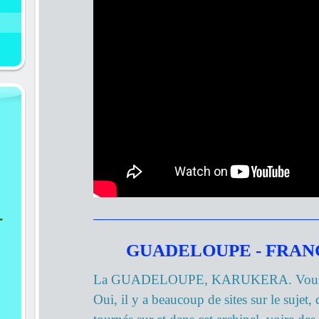
-
GUADELOUPE - FRA
La GUADELOUPE, KARUKERA. Vous c
Oui, il y a beaucoup de sites sur le sujet, 