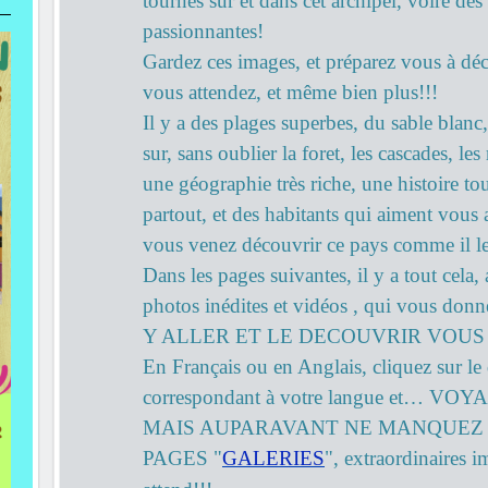
tournés sur et dans cet archipel, voire de
passionnantes!
Gardez ces images, et préparez vous à déc
vous attendez, et même bien plus!!!
Il y a des plages superbes, du sable blanc
sur, sans oublier la foret, les cascades, le
une géographie très riche, une histoire t
partout, et des habitants qui aiment vous a
vous venez découvrir ce pays comme il le
Dans les pages suivantes, il y a tout cela, 
photos inédites et vidéos , qui vous donn
Y ALLER ET LE DECOUVRIR VOUS
En Français ou en Anglais, cliquez sur le
correspondant à votre langue et… VOY
MAIS AUPARAVANT NE MANQUEZ 
PAGES "
GALERIES
", extraordinaires 