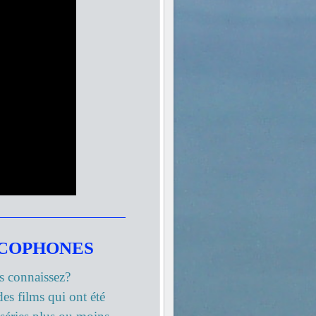
NCOPHONES
onnaissez?
des films qui ont été