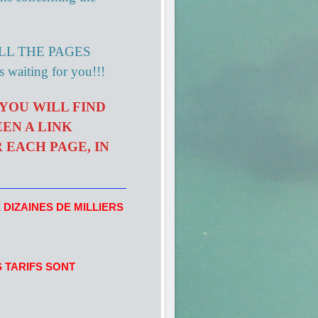
LL THE PAGES
s waiting for you!!!
 YOU WILL FIND
EEN A LINK
 EACH PAGE, IN
DIZAINES DE MILLIERS
S TARIFS SONT