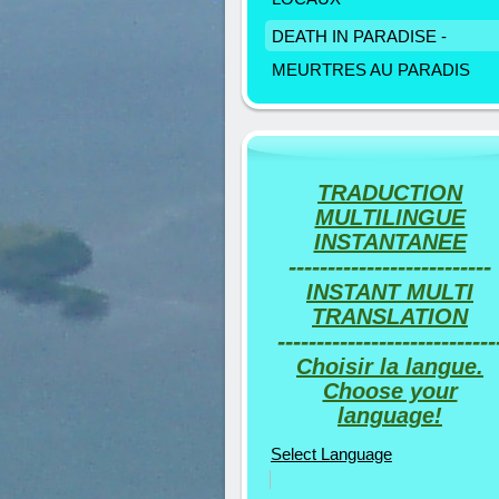
DEATH IN PARADISE -
MEURTRES AU PARADIS
TRADUCTION
MULTILINGUE
INSTANTANEE
--------------------------
INSTANT MULTI
TRANSLATION
----------------------------
Choisir la langue.
Choose your
language!
Select Language