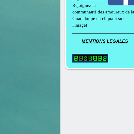
Rejoignez la
communauté des amoureux de l
Guadeloupe en cliquant sur
l'image!
MENTIONS LEGALES