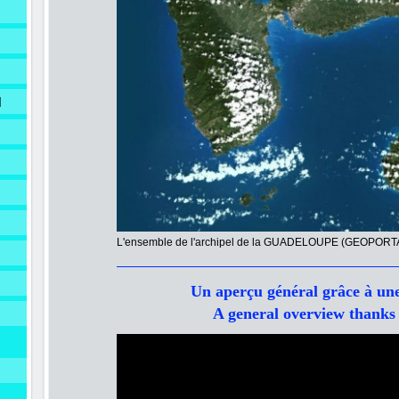
N
L'ensemble de l'archipel de la GUADELOUPE (GEOPORT
Un aperçu général grâce à une
A general overview thanks to