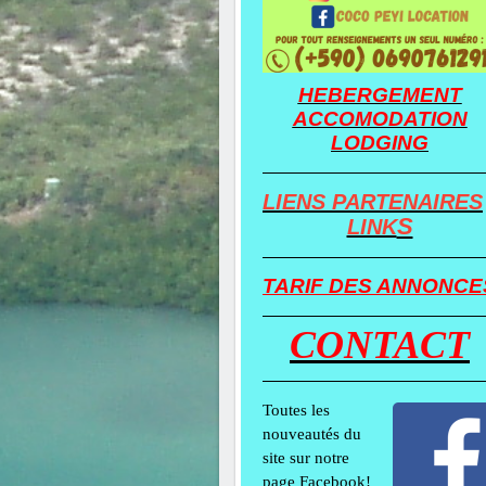
HEBERGEMENT
ACCOMODATION
LODGING
LIENS PARTENAIRES
S
LINK
TARIF DES ANNONCE
CONTACT
Toutes les
nouveautés du
site sur notre
page Facebook!