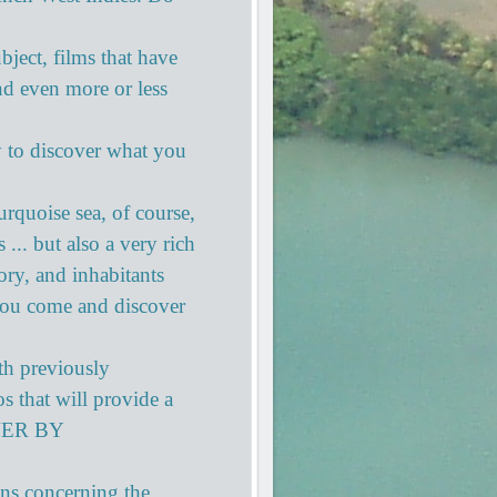
bject, films that have
nd even more or less
y to discover what you
urquoise sea, of course,
 ... but also a very rich
ory, and inhabitants
 you come and discover
ith previously
s that will provide a
VER BY
ons concerning the