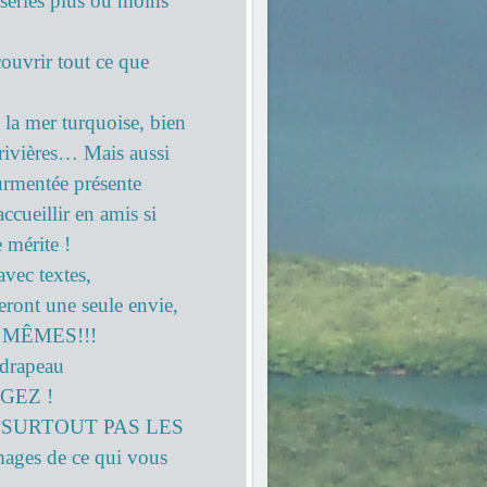
s séries plus ou moins
ouvrir tout ce que
, la mer turquoise, bien
s rivières… Mais aussi
ourmentée présente
ccueillir en amis si
 mérite !
avec textes,
eront une seule envie,
 MÊMES!!!
 drapeau
AGEZ !
SURTOUT PAS LES
images de ce qui vous