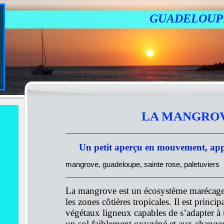
GUADELOUP
LA MANGRO
Un petit aperçu en mouvement, appr
mangrove, guadeloupe, sainte rose, paletuviers
La mangrove est un écosystème marécage
les zones côtières tropicales. Il est prin
végétaux ligneux capables de s’adapter à u
un sol faiblement oxygéné et aux changem