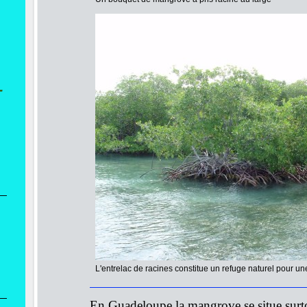
-
L'entrelac de racines constitue un refuge naturel pour une
En Guadeloupe la mangrove se situe surt