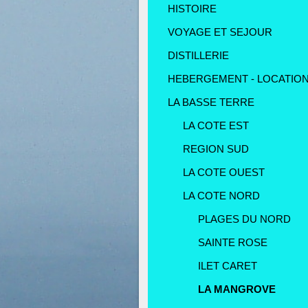
HISTOIRE
VOYAGE ET SEJOUR
DISTILLERIE
HEBERGEMENT - LOCATIO
LA BASSE TERRE
LA COTE EST
REGION SUD
LA COTE OUEST
LA COTE NORD
PLAGES DU NORD
SAINTE ROSE
ILET CARET
LA MANGROVE