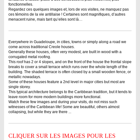
fonctionnelles.
Regardez ces quelques images et, lors de vos visites, ne manquez pas
ces témoins de la vie antillaise ! Certaines sont magnifiques, d’autres
menacent ruine, mais tant qu’elles sont là…
Everywhere in Guadeloupe, in cities, towns or simply along a road we
come across traditional Creole houses.
Generally these houses, often very modest, are built in wood with a
corrugated metal roofing.
This roof has 2 or 4 slopes, and on the front of the house the frontal slope
breaks to cover a small terrace which runs over the whole length of the
building. The shaded terrace is often closed by a small wooden fence, or
metallic nowadays.
Some of these houses feature a 2nd level in major cities but most are
single storey.
This typical architecture belongs to the Caribbean tradition, but it tends to
leave room for more modern buildings more functional.
Watch these few images and during your visits, do not miss such
witnesses of the Caribbean life! Some are beautiful, others almost
collapsing, but while they are there ...
CLIQUER SUR LES IMAGES POUR LES